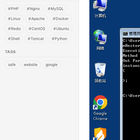
Oracle
(26)
其他
(4)
#
PHP
集群
#
Nginx
#
MySQL
(70)
Redis
(8)
Tomcat
(17)
#
Linux
#
Apache
#
Docker
测试
(5)
SQLServer
(2)
#
Redis
#
CentOS
#
Ubuntu
#
Shell
#
Tomcat
#
Python
TAGS
safe
website
google